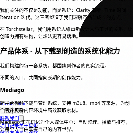
我们关注的不仅是功能，而是系统：Clarity 清晰 · Time 时间 ·
Iteration 迭代。这三者塑造了我们理解产品与成长的方式。
在 Torchstellar，我们用系统思维重新设计人与工具的关系，让
创造力拥有结构，让想法更容易落地。
产品体系
-
从下载到创造的系统化能力
我们构建的每一套系统，都围绕创作者的真实流程。
不同的入口，共同指向长期的创作能力。
Mediago
跨平台视频下载与管理系统，支持 m3u8、mp4 等来源，为创
torchstellar
作者在复杂内容环境中高效获取素材。
中文
EN
联系我们
Mediago 正在进化为个人媒体中心：自动整理、播放与推荐，
项目记录
关于星炬
让每个人自由掌控自己的内容世界。
燃灯方法
星炬洞察